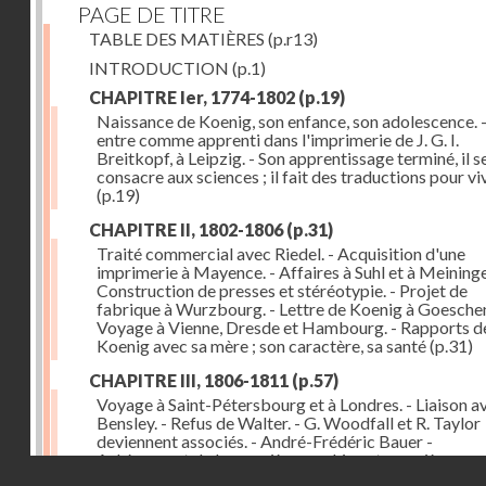
PAGE DE TITRE
TABLE DES MATIÈRES
(p.r13)
INTRODUCTION
(p.1)
CHAPITRE Ier, 1774-1802
(p.19)
Naissance de Koenig, son enfance, son adolescence. - 
entre comme apprenti dans l'imprimerie de J. G. I.
Breitkopf, à Leipzig. - Son apprentissage terminé, il s
consacre aux sciences ; il fait des traductions pour vi
(p.19)
CHAPITRE II, 1802-1806
(p.31)
Traité commercial avec Riedel. - Acquisition d'une
imprimerie à Mayence. - Affaires à Suhl et à Meininge
Construction de presses et stéréotypie. - Projet de
fabrique à Wurzbourg. - Lettre de Koenig à Goeschen
Voyage à Vienne, Dresde et Hambourg. - Rapports d
Koenig avec sa mère ; son caractère, sa santé
(p.31)
CHAPITRE III, 1806-1811
(p.57)
Voyage à Saint-Pétersbourg et à Londres. - Liaison a
Bensley. - Refus de Walter. - G. Woodfall et R. Taylor
deviennent associés. - André-Frédéric Bauer -
Achèvement de la première machine et premières
Droits réservés - CNAM
impressions. - Sa construction et son importance
(p.5