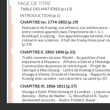
PAGE DE TITRE
TABLE DES MATIÈRES
(p.r13)
INTRODUCTION
(p.1)
CHAPITRE Ier, 1774-1802
(p.19)
Naissance de Koenig, son enfance, son adolescence. - 
entre comme apprenti dans l'imprimerie de J. G. I.
Breitkopf, à Leipzig. - Son apprentissage terminé, il s
consacre aux sciences ; il fait des traductions pour vi
(p.19)
CHAPITRE II, 1802-1806
(p.31)
Traité commercial avec Riedel. - Acquisition d'une
imprimerie à Mayence. - Affaires à Suhl et à Meininge
Construction de presses et stéréotypie. - Projet de
fabrique à Wurzbourg. - Lettre de Koenig à Goeschen
Voyage à Vienne, Dresde et Hambourg. - Rapports d
Koenig avec sa mère ; son caractère, sa santé
(p.31)
CHAPITRE III, 1806-1811
(p.57)
Voyage à Saint-Pétersbourg et à Londres. - Liaison a
Bensley. - Refus de Walter. - G. Woodfall et R. Taylor
deviennent associés. - André-Frédéric Bauer -
Achèvement de la première machine et premières
Droits réservés - CNAM
impressions. - Sa construction et son importance
(p.5