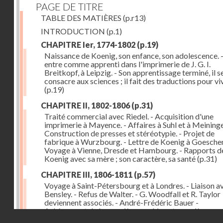
PAGE DE TITRE
TABLE DES MATIÈRES
(p.r13)
INTRODUCTION
(p.1)
CHAPITRE Ier, 1774-1802
(p.19)
Naissance de Koenig, son enfance, son adolescence. - 
entre comme apprenti dans l'imprimerie de J. G. I.
Breitkopf, à Leipzig. - Son apprentissage terminé, il s
consacre aux sciences ; il fait des traductions pour vi
(p.19)
CHAPITRE II, 1802-1806
(p.31)
Traité commercial avec Riedel. - Acquisition d'une
imprimerie à Mayence. - Affaires à Suhl et à Meininge
Construction de presses et stéréotypie. - Projet de
fabrique à Wurzbourg. - Lettre de Koenig à Goeschen
Voyage à Vienne, Dresde et Hambourg. - Rapports d
Koenig avec sa mère ; son caractère, sa santé
(p.31)
CHAPITRE III, 1806-1811
(p.57)
Voyage à Saint-Pétersbourg et à Londres. - Liaison a
Bensley. - Refus de Walter. - G. Woodfall et R. Taylor
deviennent associés. - André-Frédéric Bauer -
Achèvement de la première machine et premières
Droits réservés - CNAM
impressions. - Sa construction et son importance
(p.5