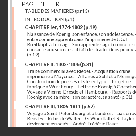
PAGE DE TITRE
TABLE DES MATIÈRES
(p.r13)
INTRODUCTION
(p.1)
CHAPITRE Ier, 1774-1802
(p.19)
Naissance de Koenig, son enfance, son adolescence. - 
entre comme apprenti dans l'imprimerie de J. G. I.
Breitkopf, à Leipzig. - Son apprentissage terminé, il s
consacre aux sciences ; il fait des traductions pour vi
(p.19)
CHAPITRE II, 1802-1806
(p.31)
Traité commercial avec Riedel. - Acquisition d'une
imprimerie à Mayence. - Affaires à Suhl et à Meininge
Construction de presses et stéréotypie. - Projet de
fabrique à Wurzbourg. - Lettre de Koenig à Goeschen
Voyage à Vienne, Dresde et Hambourg. - Rapports d
Koenig avec sa mère ; son caractère, sa santé
(p.31)
CHAPITRE III, 1806-1811
(p.57)
Voyage à Saint-Pétersbourg et à Londres. - Liaison a
Bensley. - Refus de Walter. - G. Woodfall et R. Taylor
deviennent associés. - André-Frédéric Bauer -
Achèvement de la première machine et premières
Droits réservés - CNAM
impressions. - Sa construction et son importance
(p.5