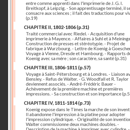
entre comme apprenti dans l'imprimerie de J. G. I.
Breitkopf, à Leipzig. - Son apprentissage terminé, il s
consacre aux sciences ; il fait des traductions pour vi
(p.19)
CHAPITRE II, 1802-1806
(p.31)
Traité commercial avec Riedel. - Acquisition d'une
imprimerie à Mayence. - Affaires à Suhl et à Meininge
Construction de presses et stéréotypie. - Projet de
fabrique à Wurzbourg. - Lettre de Koenig à Goeschen
Voyage à Vienne, Dresde et Hambourg. - Rapports d
Koenig avec sa mère ; son caractère, sa santé
(p.31)
CHAPITRE III, 1806-1811
(p.57)
Voyage à Saint-Pétersbourg et à Londres. - Liaison a
Bensley. - Refus de Walter. - G. Woodfall et R. Taylor
deviennent associés. - André-Frédéric Bauer -
Achèvement de la première machine et premières
impressions. - Sa construction et son importance
(p.5
CHAPITRE IV, 1811-1814
(p.73)
Koenig expose dans le Times la marche de son inventi
Il abandonne l'impression à la platine pour adopter
l'impression cylindrique. - Originalité de son invention
Walter commissionne deux machines doubles. -
Description de la machine à imprimer avec cylindre. -