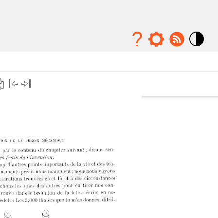
Mode
contraste
élévé