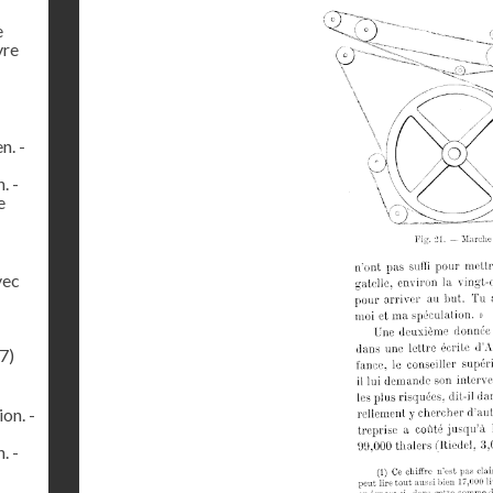
e
vre
n. -
. -
e
vec
7)
on. -
. -