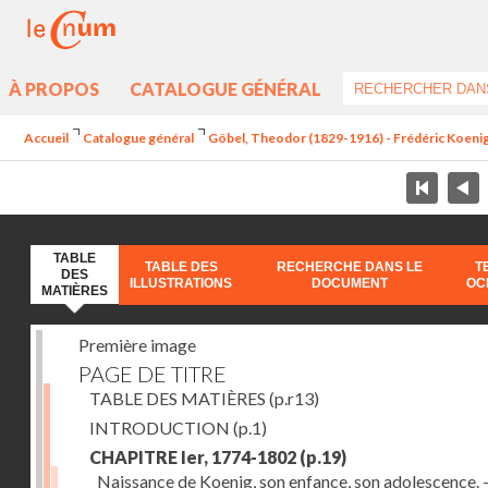
À PROPOS
CATALOGUE GÉNÉRAL
Accueil
Catalogue général
Göbel, Theodor (1829-1916) - Frédéric Koenig 
TABLE
TABLE DES
RECHERCHE DANS LE
T
DES
ILLUSTRATIONS
DOCUMENT
OC
MATIÈRES
Première image
PAGE DE TITRE
TABLE DES MATIÈRES
(p.r13)
INTRODUCTION
(p.1)
CHAPITRE Ier, 1774-1802
(p.19)
Naissance de Koenig, son enfance, son adolescence. - 