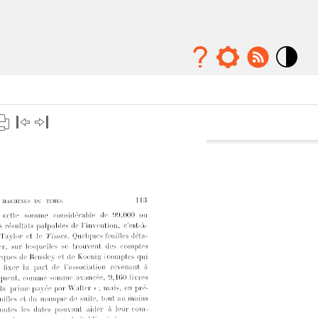
Mode
contraste
élévé