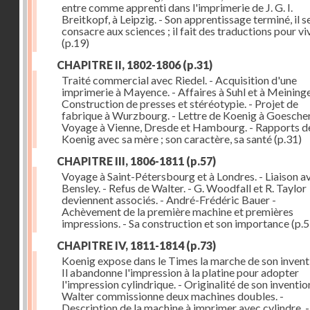
entre comme apprenti dans l'imprimerie de J. G. I.
Breitkopf, à Leipzig. - Son apprentissage terminé, il s
consacre aux sciences ; il fait des traductions pour vi
(p.19)
CHAPITRE II, 1802-1806
(p.31)
Traité commercial avec Riedel. - Acquisition d'une
imprimerie à Mayence. - Affaires à Suhl et à Meininge
Construction de presses et stéréotypie. - Projet de
fabrique à Wurzbourg. - Lettre de Koenig à Goeschen
Voyage à Vienne, Dresde et Hambourg. - Rapports d
Koenig avec sa mère ; son caractère, sa santé
(p.31)
CHAPITRE III, 1806-1811
(p.57)
Voyage à Saint-Pétersbourg et à Londres. - Liaison a
Bensley. - Refus de Walter. - G. Woodfall et R. Taylor
deviennent associés. - André-Frédéric Bauer -
Achèvement de la première machine et premières
impressions. - Sa construction et son importance
(p.5
CHAPITRE IV, 1811-1814
(p.73)
Koenig expose dans le Times la marche de son inventi
Il abandonne l'impression à la platine pour adopter
l'impression cylindrique. - Originalité de son invention
Walter commissionne deux machines doubles. -
Description de la machine à imprimer avec cylindre. -