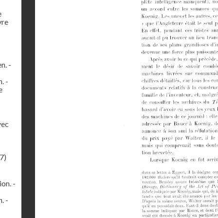
e
vre
n. -
. -
e
vec
7)
on. -
. -