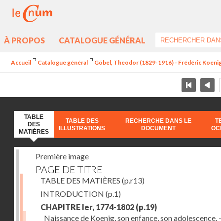
À PROPOS
CATALOGUE GÉNÉRAL
Accueil
Catalogue général
Göbel, Theodor (1829-1916) - Frédéric Koenig 
TABLE
TABLE DES
RECHERCHE DANS LE
T
DES
ILLUSTRATIONS
DOCUMENT
OC
MATIÈRES
Première image
PAGE DE TITRE
TABLE DES MATIÈRES
(p.r13)
INTRODUCTION
(p.1)
CHAPITRE Ier, 1774-1802
(p.19)
Naissance de Koenig, son enfance, son adolescence. - 