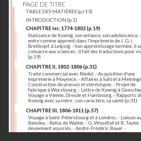
PAGE DE TITRE
TABLE DES MATIÈRES
(p.r13)
INTRODUCTION
(p.1)
CHAPITRE Ier, 1774-1802
(p.19)
Naissance de Koenig, son enfance, son adolescence. - 
entre comme apprenti dans l'imprimerie de J. G. I.
Breitkopf, à Leipzig. - Son apprentissage terminé, il s
consacre aux sciences ; il fait des traductions pour vi
(p.19)
CHAPITRE II, 1802-1806
(p.31)
Traité commercial avec Riedel. - Acquisition d'une
imprimerie à Mayence. - Affaires à Suhl et à Meininge
Construction de presses et stéréotypie. - Projet de
fabrique à Wurzbourg. - Lettre de Koenig à Goeschen
Voyage à Vienne, Dresde et Hambourg. - Rapports d
Koenig avec sa mère ; son caractère, sa santé
(p.31)
CHAPITRE III, 1806-1811
(p.57)
Voyage à Saint-Pétersbourg et à Londres. - Liaison a
Bensley. - Refus de Walter. - G. Woodfall et R. Taylor
deviennent associés. - André-Frédéric Bauer -
Achèvement de la première machine et premières
Droits réservés - CNAM
impressions. - Sa construction et son importance
(p.5