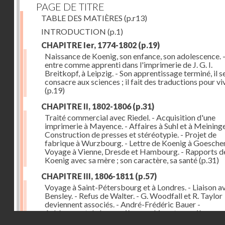
PAGE DE TITRE
TABLE DES MATIÈRES
(p.r13)
INTRODUCTION
(p.1)
CHAPITRE Ier, 1774-1802
(p.19)
Naissance de Koenig, son enfance, son adolescence. - 
entre comme apprenti dans l'imprimerie de J. G. I.
Breitkopf, à Leipzig. - Son apprentissage terminé, il s
consacre aux sciences ; il fait des traductions pour vi
(p.19)
CHAPITRE II, 1802-1806
(p.31)
Traité commercial avec Riedel. - Acquisition d'une
imprimerie à Mayence. - Affaires à Suhl et à Meininge
Construction de presses et stéréotypie. - Projet de
fabrique à Wurzbourg. - Lettre de Koenig à Goeschen
Voyage à Vienne, Dresde et Hambourg. - Rapports d
Koenig avec sa mère ; son caractère, sa santé
(p.31)
CHAPITRE III, 1806-1811
(p.57)
Voyage à Saint-Pétersbourg et à Londres. - Liaison a
Bensley. - Refus de Walter. - G. Woodfall et R. Taylor
deviennent associés. - André-Frédéric Bauer -
Achèvement de la première machine et premières
Droits réservés - CNAM
impressions. - Sa construction et son importance
(p.5