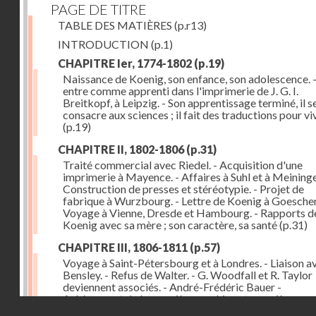
PAGE DE TITRE
TABLE DES MATIÈRES
(p.r13)
INTRODUCTION
(p.1)
CHAPITRE Ier, 1774-1802
(p.19)
Naissance de Koenig, son enfance, son adolescence. - 
entre comme apprenti dans l'imprimerie de J. G. I.
Breitkopf, à Leipzig. - Son apprentissage terminé, il s
consacre aux sciences ; il fait des traductions pour vi
(p.19)
CHAPITRE II, 1802-1806
(p.31)
Traité commercial avec Riedel. - Acquisition d'une
imprimerie à Mayence. - Affaires à Suhl et à Meininge
Construction de presses et stéréotypie. - Projet de
fabrique à Wurzbourg. - Lettre de Koenig à Goeschen
Voyage à Vienne, Dresde et Hambourg. - Rapports d
Koenig avec sa mère ; son caractère, sa santé
(p.31)
CHAPITRE III, 1806-1811
(p.57)
Voyage à Saint-Pétersbourg et à Londres. - Liaison a
Bensley. - Refus de Walter. - G. Woodfall et R. Taylor
deviennent associés. - André-Frédéric Bauer -
Achèvement de la première machine et premières
Droits réservés - CNAM
impressions. - Sa construction et son importance
(p.5