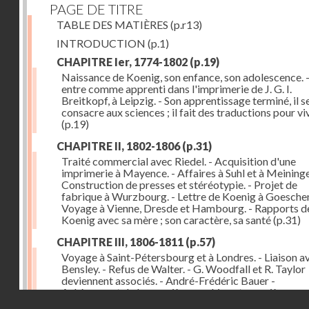
PAGE DE TITRE
TABLE DES MATIÈRES
(p.r13)
INTRODUCTION
(p.1)
CHAPITRE Ier, 1774-1802
(p.19)
Naissance de Koenig, son enfance, son adolescence. - 
entre comme apprenti dans l'imprimerie de J. G. I.
Breitkopf, à Leipzig. - Son apprentissage terminé, il s
consacre aux sciences ; il fait des traductions pour vi
(p.19)
CHAPITRE II, 1802-1806
(p.31)
Traité commercial avec Riedel. - Acquisition d'une
imprimerie à Mayence. - Affaires à Suhl et à Meininge
Construction de presses et stéréotypie. - Projet de
fabrique à Wurzbourg. - Lettre de Koenig à Goeschen
Voyage à Vienne, Dresde et Hambourg. - Rapports d
Koenig avec sa mère ; son caractère, sa santé
(p.31)
CHAPITRE III, 1806-1811
(p.57)
Voyage à Saint-Pétersbourg et à Londres. - Liaison a
Bensley. - Refus de Walter. - G. Woodfall et R. Taylor
deviennent associés. - André-Frédéric Bauer -
Achèvement de la première machine et premières
Droits réservés - CNAM
impressions. - Sa construction et son importance
(p.5