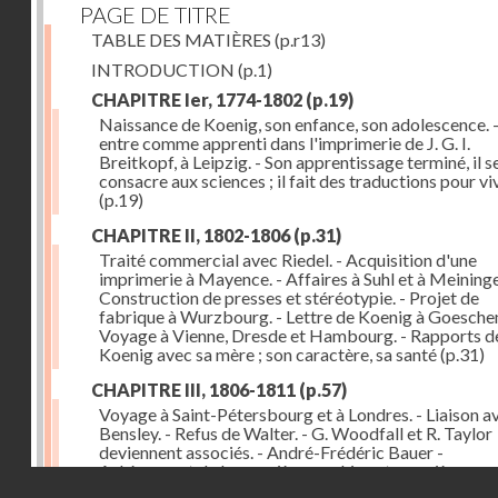
PAGE DE TITRE
TABLE DES MATIÈRES
(p.r13)
INTRODUCTION
(p.1)
CHAPITRE Ier, 1774-1802
(p.19)
Naissance de Koenig, son enfance, son adolescence. - 
entre comme apprenti dans l'imprimerie de J. G. I.
Breitkopf, à Leipzig. - Son apprentissage terminé, il s
consacre aux sciences ; il fait des traductions pour vi
(p.19)
CHAPITRE II, 1802-1806
(p.31)
Traité commercial avec Riedel. - Acquisition d'une
imprimerie à Mayence. - Affaires à Suhl et à Meininge
Construction de presses et stéréotypie. - Projet de
fabrique à Wurzbourg. - Lettre de Koenig à Goeschen
Voyage à Vienne, Dresde et Hambourg. - Rapports d
Koenig avec sa mère ; son caractère, sa santé
(p.31)
CHAPITRE III, 1806-1811
(p.57)
Voyage à Saint-Pétersbourg et à Londres. - Liaison a
Bensley. - Refus de Walter. - G. Woodfall et R. Taylor
deviennent associés. - André-Frédéric Bauer -
Achèvement de la première machine et premières
Droits réservés - CNAM
impressions. - Sa construction et son importance
(p.5