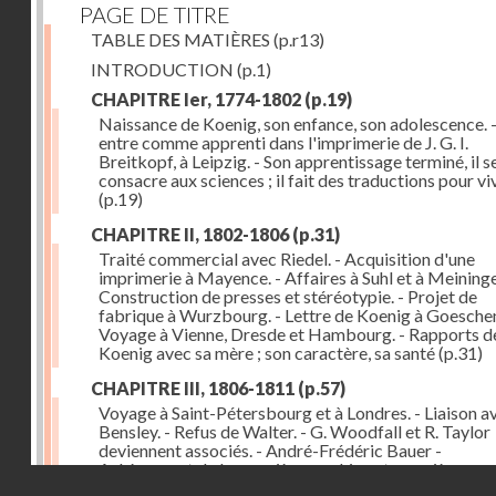
PAGE DE TITRE
TABLE DES MATIÈRES
(p.r13)
INTRODUCTION
(p.1)
CHAPITRE Ier, 1774-1802
(p.19)
Naissance de Koenig, son enfance, son adolescence. - 
entre comme apprenti dans l'imprimerie de J. G. I.
Breitkopf, à Leipzig. - Son apprentissage terminé, il s
consacre aux sciences ; il fait des traductions pour vi
(p.19)
CHAPITRE II, 1802-1806
(p.31)
Traité commercial avec Riedel. - Acquisition d'une
imprimerie à Mayence. - Affaires à Suhl et à Meininge
Construction de presses et stéréotypie. - Projet de
fabrique à Wurzbourg. - Lettre de Koenig à Goeschen
Voyage à Vienne, Dresde et Hambourg. - Rapports d
Koenig avec sa mère ; son caractère, sa santé
(p.31)
CHAPITRE III, 1806-1811
(p.57)
Voyage à Saint-Pétersbourg et à Londres. - Liaison a
Bensley. - Refus de Walter. - G. Woodfall et R. Taylor
deviennent associés. - André-Frédéric Bauer -
Achèvement de la première machine et premières
Droits réservés - CNAM
impressions. - Sa construction et son importance
(p.5