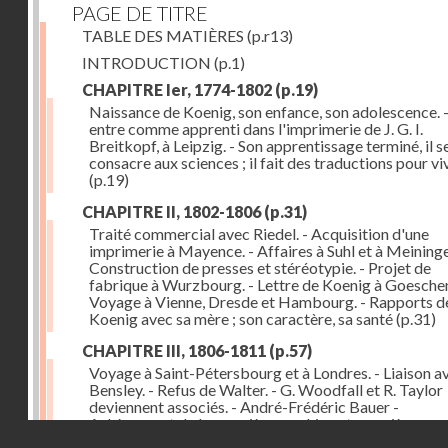
PAGE DE TITRE
TABLE DES MATIÈRES
(p.r13)
INTRODUCTION
(p.1)
CHAPITRE Ier, 1774-1802
(p.19)
Naissance de Koenig, son enfance, son adolescence. - 
entre comme apprenti dans l'imprimerie de J. G. I.
Breitkopf, à Leipzig. - Son apprentissage terminé, il s
consacre aux sciences ; il fait des traductions pour vi
(p.19)
CHAPITRE II, 1802-1806
(p.31)
Traité commercial avec Riedel. - Acquisition d'une
imprimerie à Mayence. - Affaires à Suhl et à Meininge
Construction de presses et stéréotypie. - Projet de
fabrique à Wurzbourg. - Lettre de Koenig à Goeschen
Voyage à Vienne, Dresde et Hambourg. - Rapports d
Koenig avec sa mère ; son caractère, sa santé
(p.31)
CHAPITRE III, 1806-1811
(p.57)
Voyage à Saint-Pétersbourg et à Londres. - Liaison a
Bensley. - Refus de Walter. - G. Woodfall et R. Taylor
deviennent associés. - André-Frédéric Bauer -
Achèvement de la première machine et premières
Droits réservés - CNAM
impressions. - Sa construction et son importance
(p.5