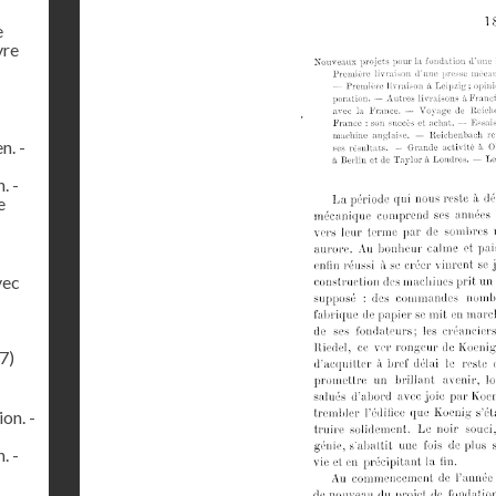
e
vre
n. -
. -
e
vec
7)
on. -
. -