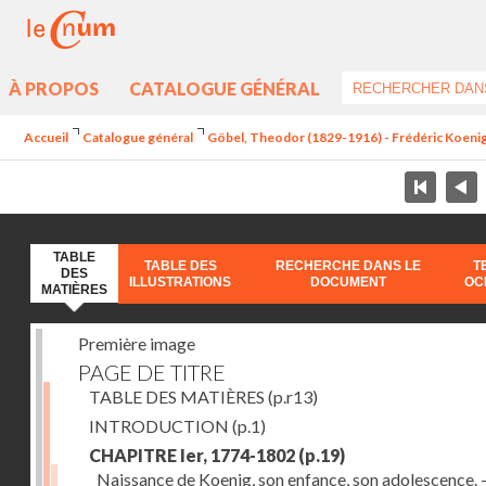
À PROPOS
CATALOGUE GÉNÉRAL
Accueil
Catalogue général
Göbel, Theodor (1829-1916) - Frédéric Koenig 
TABLE
TABLE DES
RECHERCHE DANS LE
T
DES
ILLUSTRATIONS
DOCUMENT
OC
MATIÈRES
Première image
PAGE DE TITRE
TABLE DES MATIÈRES
(p.r13)
INTRODUCTION
(p.1)
CHAPITRE Ier, 1774-1802
(p.19)
Naissance de Koenig, son enfance, son adolescence. - 