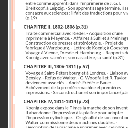
entre comme apprenti dans l'imprimerie de J. G. I.
Breitkopf, à Leipzig. - Son apprentissage terminé, il s
consacre aux sciences ; il fait des traductions pour vi
(p.19)
CHAPITRE II, 1802-1806
(p.31)
Traité commercial avec Riedel. - Acquisition d'une
imprimerie à Mayence. - Affaires à Suhl et à Meininge
Construction de presses et stéréotypie. - Projet de
fabrique à Wurzbourg. - Lettre de Koenig à Goeschen
Voyage à Vienne, Dresde et Hambourg. - Rapports d
Koenig avec sa mère ; son caractère, sa santé
(p.31)
CHAPITRE III, 1806-1811
(p.57)
Voyage à Saint-Pétersbourg et à Londres. - Liaison a
Bensley. - Refus de Walter. - G. Woodfall et R. Taylor
deviennent associés. - André-Frédéric Bauer -
Achèvement de la première machine et premières
impressions. - Sa construction et son importance
(p.5
CHAPITRE IV, 1811-1814
(p.73)
Koenig expose dans le Times la marche de son inventi
Il abandonne l'impression à la platine pour adopter
l'impression cylindrique. - Originalité de son invention
Walter commissionne deux machines doubles. -
Description de la machine à imprimer avec cylindre. -