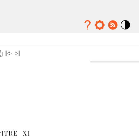
Mode
contraste
élévé