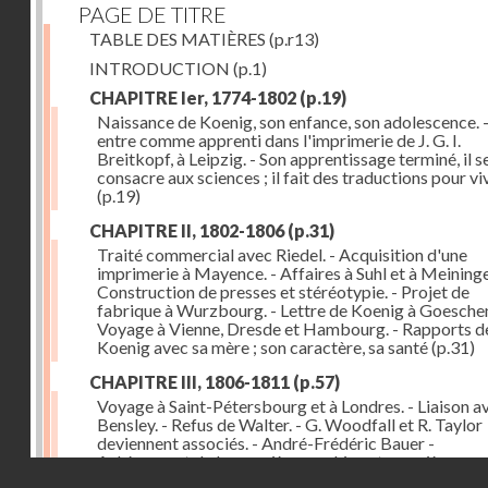
PAGE DE TITRE
TABLE DES MATIÈRES
(p.r13)
INTRODUCTION
(p.1)
CHAPITRE Ier, 1774-1802
(p.19)
Naissance de Koenig, son enfance, son adolescence. - 
entre comme apprenti dans l'imprimerie de J. G. I.
Breitkopf, à Leipzig. - Son apprentissage terminé, il s
consacre aux sciences ; il fait des traductions pour vi
(p.19)
CHAPITRE II, 1802-1806
(p.31)
Traité commercial avec Riedel. - Acquisition d'une
imprimerie à Mayence. - Affaires à Suhl et à Meininge
Construction de presses et stéréotypie. - Projet de
fabrique à Wurzbourg. - Lettre de Koenig à Goeschen
Voyage à Vienne, Dresde et Hambourg. - Rapports d
Koenig avec sa mère ; son caractère, sa santé
(p.31)
CHAPITRE III, 1806-1811
(p.57)
Voyage à Saint-Pétersbourg et à Londres. - Liaison a
Bensley. - Refus de Walter. - G. Woodfall et R. Taylor
deviennent associés. - André-Frédéric Bauer -
Achèvement de la première machine et premières
Droits réservés - CNAM
impressions. - Sa construction et son importance
(p.5