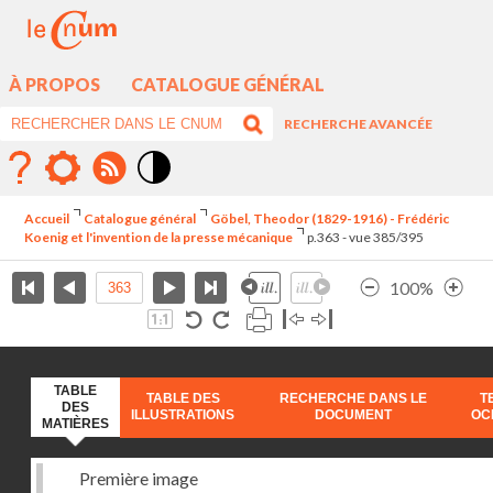
À PROPOS
CATALOGUE GÉNÉRAL
RECHERCHE AVANCÉE
Mode
contraste
Accueil
Catalogue général
Göbel, Theodor (1829-1916) - Frédéric
élévé
Koenig et l'invention de la presse mécanique
p.363 - vue 385/395
100%
TABLE
TABLE DES
RECHERCHE DANS LE
T
DES
ILLUSTRATIONS
DOCUMENT
OC
MATIÈRES
Première image