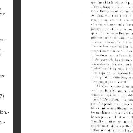
e
vre
n. -
. -
e
vec
7)
on. -
. -