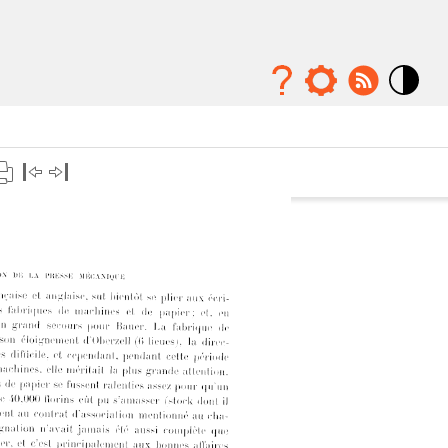
Mode
contraste
élévé