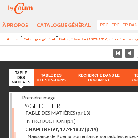
À PROPOS
CATALOGUE GÉNÉRAL
Accueil
Catalogue général
Göbel, Theodor (1829-1916) - Frédéric Koenig 
TABLE
TABLE DES
RECHERCHE DANS LE
T
DES
ILLUSTRATIONS
DOCUMENT
OC
MATIÈRES
Première image
PAGE DE TITRE
TABLE DES MATIÈRES
(p.r13)
INTRODUCTION
(p.1)
CHAPITRE Ier, 1774-1802
(p.19)
Naissance de Koenig, son enfance, son adolescence. - 