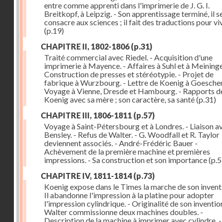
entre comme apprenti dans l'imprimerie de J. G. I.
Breitkopf, à Leipzig. - Son apprentissage terminé, il s
consacre aux sciences ; il fait des traductions pour vi
(p.19)
CHAPITRE II, 1802-1806
(p.31)
Traité commercial avec Riedel. - Acquisition d'une
imprimerie à Mayence. - Affaires à Suhl et à Meininge
Construction de presses et stéréotypie. - Projet de
fabrique à Wurzbourg. - Lettre de Koenig à Goeschen
Voyage à Vienne, Dresde et Hambourg. - Rapports d
Koenig avec sa mère ; son caractère, sa santé
(p.31)
CHAPITRE III, 1806-1811
(p.57)
Voyage à Saint-Pétersbourg et à Londres. - Liaison a
Bensley. - Refus de Walter. - G. Woodfall et R. Taylor
deviennent associés. - André-Frédéric Bauer -
Achèvement de la première machine et premières
impressions. - Sa construction et son importance
(p.5
CHAPITRE IV, 1811-1814
(p.73)
Koenig expose dans le Times la marche de son inventi
Il abandonne l'impression à la platine pour adopter
l'impression cylindrique. - Originalité de son invention
Walter commissionne deux machines doubles. -
Description de la machine à imprimer avec cylindre. -