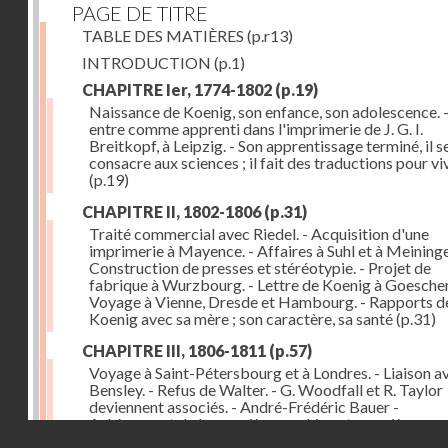
PAGE DE TITRE
TABLE DES MATIÈRES
(p.r13)
INTRODUCTION
(p.1)
CHAPITRE Ier, 1774-1802
(p.19)
Naissance de Koenig, son enfance, son adolescence. - 
entre comme apprenti dans l'imprimerie de J. G. I.
Breitkopf, à Leipzig. - Son apprentissage terminé, il s
consacre aux sciences ; il fait des traductions pour vi
(p.19)
CHAPITRE II, 1802-1806
(p.31)
Traité commercial avec Riedel. - Acquisition d'une
imprimerie à Mayence. - Affaires à Suhl et à Meininge
Construction de presses et stéréotypie. - Projet de
fabrique à Wurzbourg. - Lettre de Koenig à Goeschen
Voyage à Vienne, Dresde et Hambourg. - Rapports d
Koenig avec sa mère ; son caractère, sa santé
(p.31)
CHAPITRE III, 1806-1811
(p.57)
Voyage à Saint-Pétersbourg et à Londres. - Liaison a
Bensley. - Refus de Walter. - G. Woodfall et R. Taylor
deviennent associés. - André-Frédéric Bauer -
Achèvement de la première machine et premières
Droits réservés - CNAM
impressions. - Sa construction et son importance
(p.5