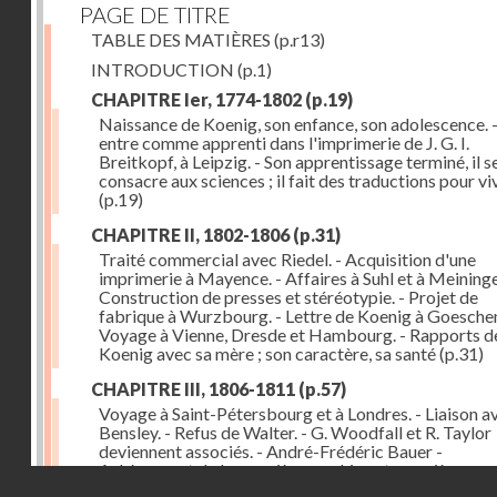
PAGE DE TITRE
TABLE DES MATIÈRES
(p.r13)
INTRODUCTION
(p.1)
CHAPITRE Ier, 1774-1802
(p.19)
Naissance de Koenig, son enfance, son adolescence. - 
entre comme apprenti dans l'imprimerie de J. G. I.
Breitkopf, à Leipzig. - Son apprentissage terminé, il s
consacre aux sciences ; il fait des traductions pour vi
(p.19)
CHAPITRE II, 1802-1806
(p.31)
Traité commercial avec Riedel. - Acquisition d'une
imprimerie à Mayence. - Affaires à Suhl et à Meininge
Construction de presses et stéréotypie. - Projet de
fabrique à Wurzbourg. - Lettre de Koenig à Goeschen
Voyage à Vienne, Dresde et Hambourg. - Rapports d
Koenig avec sa mère ; son caractère, sa santé
(p.31)
CHAPITRE III, 1806-1811
(p.57)
Voyage à Saint-Pétersbourg et à Londres. - Liaison a
Bensley. - Refus de Walter. - G. Woodfall et R. Taylor
deviennent associés. - André-Frédéric Bauer -
Achèvement de la première machine et premières
Droits réservés - CNAM
impressions. - Sa construction et son importance
(p.5