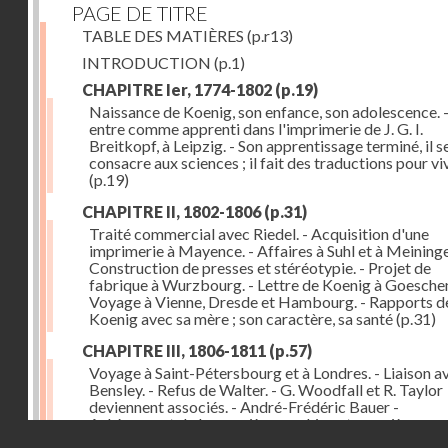
PAGE DE TITRE
TABLE DES MATIÈRES
(p.r13)
INTRODUCTION
(p.1)
CHAPITRE Ier, 1774-1802
(p.19)
Naissance de Koenig, son enfance, son adolescence. - 
entre comme apprenti dans l'imprimerie de J. G. I.
Breitkopf, à Leipzig. - Son apprentissage terminé, il s
consacre aux sciences ; il fait des traductions pour vi
(p.19)
CHAPITRE II, 1802-1806
(p.31)
Traité commercial avec Riedel. - Acquisition d'une
imprimerie à Mayence. - Affaires à Suhl et à Meininge
Construction de presses et stéréotypie. - Projet de
fabrique à Wurzbourg. - Lettre de Koenig à Goeschen
Voyage à Vienne, Dresde et Hambourg. - Rapports d
Koenig avec sa mère ; son caractère, sa santé
(p.31)
CHAPITRE III, 1806-1811
(p.57)
Voyage à Saint-Pétersbourg et à Londres. - Liaison a
Bensley. - Refus de Walter. - G. Woodfall et R. Taylor
deviennent associés. - André-Frédéric Bauer -
Achèvement de la première machine et premières
Droits réservés - CNAM
impressions. - Sa construction et son importance
(p.5