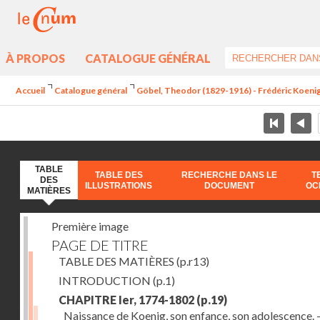
À PROPOS
CATALOGUE GÉNÉRAL
Accueil
Catalogue général
Göbel, Theodor (1829-1916) - Frédéric Koenig 
TABLE
TABLE DES
RECHERCHE DANS LE
T
DES
ILLUSTRATIONS
DOCUMENT
OC
MATIÈRES
Première image
PAGE DE TITRE
TABLE DES MATIÈRES
(p.r13)
INTRODUCTION
(p.1)
CHAPITRE Ier, 1774-1802
(p.19)
Naissance de Koenig, son enfance, son adolescence. - 