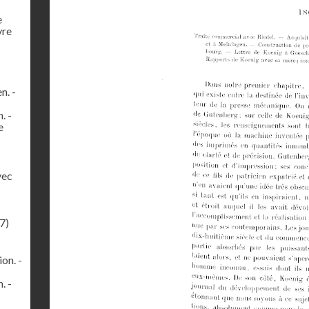
e
vre
n. -
. -
e
vec
7)
on. -
. -