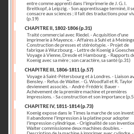
entre comme apprenti dans l'imprimerie de J. G. I.
Breitkopf, à Leipzig. - Son apprentissage terminé, il s
consacre aux sciences ; il fait des traductions pour vi
(p.19)
CHAPITRE II, 1802-1806
(p.31)
Traité commercial avec Riedel. - Acquisition d'une
imprimerie à Mayence. - Affaires à Suhl et à Meininge
Construction de presses et stéréotypie. - Projet de
fabrique à Wurzbourg. - Lettre de Koenig à Goeschen
Voyage à Vienne, Dresde et Hambourg. - Rapports d
Koenig avec sa mère ; son caractère, sa santé
(p.31)
CHAPITRE III, 1806-1811
(p.57)
Voyage à Saint-Pétersbourg et à Londres. - Liaison a
Bensley. - Refus de Walter. - G. Woodfall et R. Taylor
deviennent associés. - André-Frédéric Bauer -
Achèvement de la première machine et premières
impressions. - Sa construction et son importance
(p.5
CHAPITRE IV, 1811-1814
(p.73)
Koenig expose dans le Times la marche de son inventi
Il abandonne l'impression à la platine pour adopter
l'impression cylindrique. - Originalité de son invention
Walter commissionne deux machines doubles. -
Description de la machine à imprimer avec cylindre. -