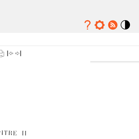
Mode
contraste
élévé