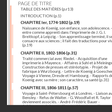
PAGE DE TITRE
TABLE DES MATIÈRES
(p.r13)
INTRODUCTION
(p.1)
CHAPITRE Ier, 1774-1802
(p.19)
Naissance de Koenig, son enfance, son adolescence. - 
entre comme apprenti dans l'imprimerie de J. G. I.
Breitkopf, à Leipzig. - Son apprentissage terminé, il s
consacre aux sciences ; il fait des traductions pour vi
(p.19)
CHAPITRE II, 1802-1806
(p.31)
Traité commercial avec Riedel. - Acquisition d'une
imprimerie à Mayence. - Affaires à Suhl et à Meininge
Construction de presses et stéréotypie. - Projet de
fabrique à Wurzbourg. - Lettre de Koenig à Goeschen
Voyage à Vienne, Dresde et Hambourg. - Rapports d
Koenig avec sa mère ; son caractère, sa santé
(p.31)
CHAPITRE III, 1806-1811
(p.57)
Voyage à Saint-Pétersbourg et à Londres. - Liaison a
Bensley. - Refus de Walter. - G. Woodfall et R. Taylor
deviennent associés. - André-Frédéric Bauer -
Achèvement de la première machine et premières
Droits réservés - CNAM
impressions. - Sa construction et son importance
(p.5