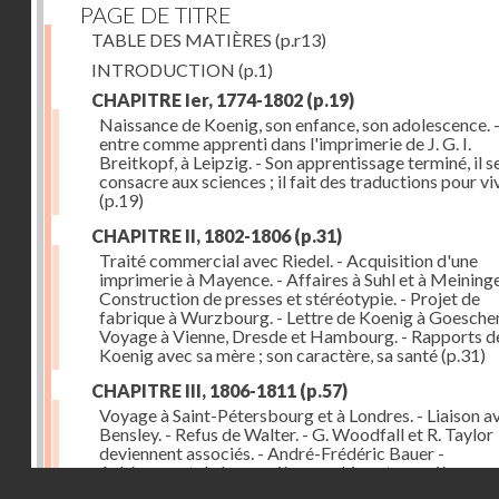
PAGE DE TITRE
TABLE DES MATIÈRES
(p.r13)
INTRODUCTION
(p.1)
CHAPITRE Ier, 1774-1802
(p.19)
Naissance de Koenig, son enfance, son adolescence. - 
entre comme apprenti dans l'imprimerie de J. G. I.
Breitkopf, à Leipzig. - Son apprentissage terminé, il s
consacre aux sciences ; il fait des traductions pour vi
(p.19)
CHAPITRE II, 1802-1806
(p.31)
Traité commercial avec Riedel. - Acquisition d'une
imprimerie à Mayence. - Affaires à Suhl et à Meininge
Construction de presses et stéréotypie. - Projet de
fabrique à Wurzbourg. - Lettre de Koenig à Goeschen
Voyage à Vienne, Dresde et Hambourg. - Rapports d
Koenig avec sa mère ; son caractère, sa santé
(p.31)
CHAPITRE III, 1806-1811
(p.57)
Voyage à Saint-Pétersbourg et à Londres. - Liaison a
Bensley. - Refus de Walter. - G. Woodfall et R. Taylor
deviennent associés. - André-Frédéric Bauer -
Achèvement de la première machine et premières
Droits réservés - CNAM
impressions. - Sa construction et son importance
(p.5