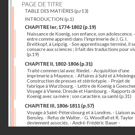
PAGE DE TITRE
TABLE DES MATIÈRES
(p.r13)
INTRODUCTION
(p.1)
CHAPITRE Ier, 1774-1802
(p.19)
Naissance de Koenig, son enfance, son adolescence. - 
entre comme apprenti dans l'imprimerie de J. G. I.
Breitkopf, à Leipzig. - Son apprentissage terminé, il s
consacre aux sciences ; il fait des traductions pour vi
(p.19)
CHAPITRE II, 1802-1806
(p.31)
Traité commercial avec Riedel. - Acquisition d'une
imprimerie à Mayence. - Affaires à Suhl et à Meininge
Construction de presses et stéréotypie. - Projet de
fabrique à Wurzbourg. - Lettre de Koenig à Goeschen
Voyage à Vienne, Dresde et Hambourg. - Rapports d
Koenig avec sa mère ; son caractère, sa santé
(p.31)
CHAPITRE III, 1806-1811
(p.57)
Voyage à Saint-Pétersbourg et à Londres. - Liaison a
Bensley. - Refus de Walter. - G. Woodfall et R. Taylor
deviennent associés. - André-Frédéric Bauer -
Achèvement de la première machine et premières
Droits réservés - CNAM
impressions. - Sa construction et son importance
(p.5