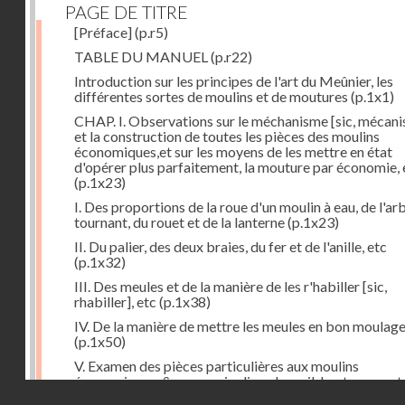
PAGE DE TITRE
[Préface]
(p.r5)
TABLE DU MANUEL
(p.r22)
Introduction sur les principes de l'art du Meûnier, les
différentes sortes de moulins et de moutures
(p.1x1)
CHAP. I. Observations sur le méchanisme [sic, mécan
et la construction de toutes les pièces des moulins
économiques,et sur les moyens de les mettre en état
d'opérer plus parfaitement, la mouture par économie, 
(p.1x23)
I. Des proportions de la roue d'un moulin à eau, de l'ar
tournant, du rouet et de la lanterne
(p.1x23)
II. Du palier, des deux braies, du fer et de l'anille, etc
(p.1x32)
III. Des meules et de la manière de les r'habiller [sic,
rhabiller], etc
(p.1x38)
IV. De la manière de mettre les meules en bon moulag
(p.1x50)
V. Examen des pièces particulières aux moulins
économiques, & en premier lieu, des cribles, tarares et
Droits réservés - CNAM
autres machines à nettoyer les grains
(p.1x57)