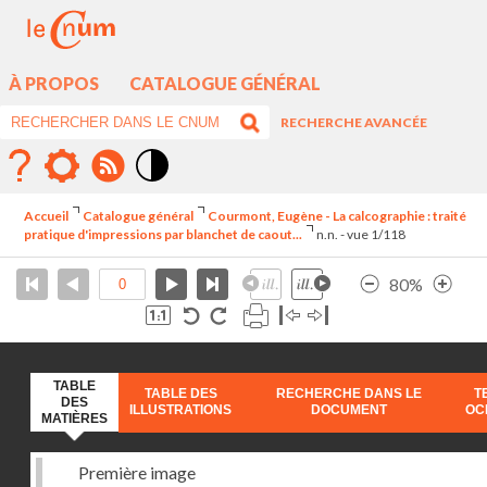
À PROPOS
CATALOGUE GÉNÉRAL
RECHERCHE AVANCÉE
Mode
contraste
Accueil
Catalogue général
Courmont, Eugène - La calcographie : traité
élévé
pratique d'impressions par blanchet de caout...
n.n. - vue 1/118
80%
TABLE
TABLE DES
RECHERCHE DANS LE
T
DES
ILLUSTRATIONS
DOCUMENT
OC
MATIÈRES
Première image