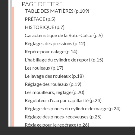
PAGE DE TITRE
TABLE DES MATIÈRES
(p.109)
PRÉFACE
(p.5)
HISTORIQUE
(p.7)
Caractéristique de la Roto-Calco
(p.9)
Réglages des pressions
(p.12)
Repère pour calage
(p.14)
L'habillage du cylindre de report
(p.15)
Les rouleaux
(p.17)
Le lavage des rouleaux
(p.18)
Réglage des rouleaux
(p.19)
Les mouilleurs, réglage
(p.20)
Régulateur d'eau par capillarité
(p.23)
Réglage des pinces du cylindre de marge
(p.24)
Réglage des pinces-receveuses
(p.25)
Réglage pour le repérage
(p.26)
Droits réservés - CNAM
Vue de la Roto-Bijou Monobloc avec margeur automa