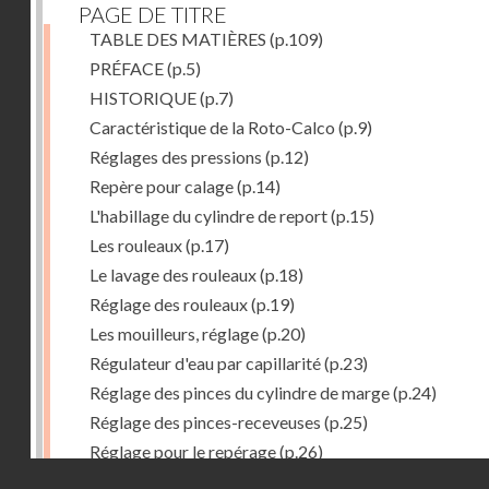
PAGE DE TITRE
TABLE DES MATIÈRES
(p.109)
PRÉFACE
(p.5)
HISTORIQUE
(p.7)
Caractéristique de la Roto-Calco
(p.9)
Réglages des pressions
(p.12)
Repère pour calage
(p.14)
L'habillage du cylindre de report
(p.15)
Les rouleaux
(p.17)
Le lavage des rouleaux
(p.18)
Réglage des rouleaux
(p.19)
Les mouilleurs, réglage
(p.20)
Régulateur d'eau par capillarité
(p.23)
Réglage des pinces du cylindre de marge
(p.24)
Réglage des pinces-receveuses
(p.25)
Réglage pour le repérage
(p.26)
Droits réservés - CNAM
Vue de la Roto-Bijou Monobloc avec margeur automa