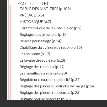
PAGE DE TITRE
TABLE DES MATIÈRES
(p.109)
PRÉFACE
(p.5)
HISTORIQUE
(p.7)
Caractéristique de la Roto-Calco
(p.9)
Réglages des pressions
(p.12)
Repère pour calage
(p.14)
L'habillage du cylindre de report
(p.15)
Les rouleaux
(p.17)
Le lavage des rouleaux
(p.18)
Réglage des rouleaux
(p.19)
Les mouilleurs, réglage
(p.20)
Régulateur d'eau par capillarité
(p.23)
Réglage des pinces du cylindre de marge
(p.24)
Réglage des pinces-receveuses
(p.25)
Réglage pour le repérage
(p.26)
Droits réservés - CNAM
Vue de la Roto-Bijou Monobloc avec margeur automa