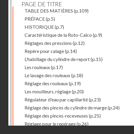
PAGE DE TITRE
TABLE DES MATIÈRES
(p.109)
PRÉFACE
(p.5)
HISTORIQUE
(p.7)
Caractéristique de la Roto-Calco
(p.9)
Réglages des pressions
(p.12)
Repère pour calage
(p.14)
L'habillage du cylindre de report
(p.15)
Les rouleaux
(p.17)
Le lavage des rouleaux
(p.18)
Réglage des rouleaux
(p.19)
Les mouilleurs, réglage
(p.20)
Régulateur d'eau par capillarité
(p.23)
Réglage des pinces du cylindre de marge
(p.24)
Réglage des pinces-receveuses
(p.25)
Réglage pour le repérage
(p.26)
Droits réservés - CNAM
Vue de la Roto-Bijou Monobloc avec margeur automa