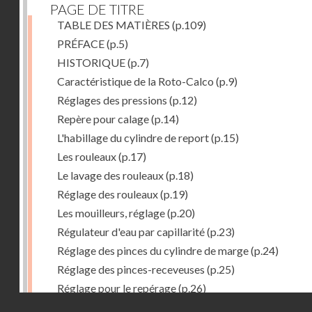
PAGE DE TITRE
TABLE DES MATIÈRES
(p.109)
PRÉFACE
(p.5)
HISTORIQUE
(p.7)
Caractéristique de la Roto-Calco
(p.9)
Réglages des pressions
(p.12)
Repère pour calage
(p.14)
L'habillage du cylindre de report
(p.15)
Les rouleaux
(p.17)
Le lavage des rouleaux
(p.18)
Réglage des rouleaux
(p.19)
Les mouilleurs, réglage
(p.20)
Régulateur d'eau par capillarité
(p.23)
Réglage des pinces du cylindre de marge
(p.24)
Réglage des pinces-receveuses
(p.25)
Réglage pour le repérage
(p.26)
Droits réservés - CNAM
Vue de la Roto-Bijou Monobloc avec margeur automa