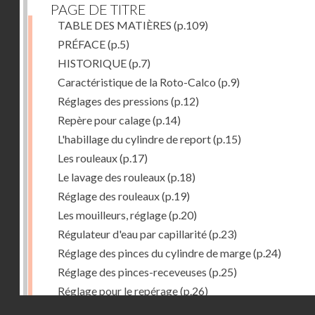
PAGE DE TITRE
TABLE DES MATIÈRES
(p.109)
PRÉFACE
(p.5)
HISTORIQUE
(p.7)
Caractéristique de la Roto-Calco
(p.9)
Réglages des pressions
(p.12)
Repère pour calage
(p.14)
L'habillage du cylindre de report
(p.15)
Les rouleaux
(p.17)
Le lavage des rouleaux
(p.18)
Réglage des rouleaux
(p.19)
Les mouilleurs, réglage
(p.20)
Régulateur d'eau par capillarité
(p.23)
Réglage des pinces du cylindre de marge
(p.24)
Réglage des pinces-receveuses
(p.25)
Réglage pour le repérage
(p.26)
Droits réservés - CNAM
Vue de la Roto-Bijou Monobloc avec margeur automa