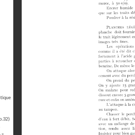
tique
p.32)
)
 "