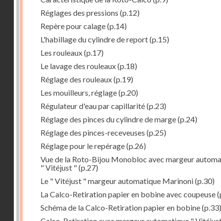
Réglages des pressions
(p.12)
Repère pour calage
(p.14)
L'habillage du cylindre de report
(p.15)
Les rouleaux
(p.17)
Le lavage des rouleaux
(p.18)
Réglage des rouleaux
(p.19)
Les mouilleurs, réglage
(p.20)
Régulateur d'eau par capillarité
(p.23)
Réglage des pinces du cylindre de marge
(p.24)
Réglage des pinces-receveuses
(p.25)
Réglage pour le repérage
(p.26)
Vue de la Roto-Bijou Monobloc avec margeur automa
" Vitéjust "
(p.27)
Le " Vitéjust " margeur automatique Marinoni
(p.30)
La Calco-Retiration papier en bobine avec coupeuse
(
Schéma de la Calco-Retiration papier en bobine
(p.33
Calco-Retiration avec margeur automatique " Vitéjust