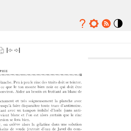
Mode
contraste
élévé