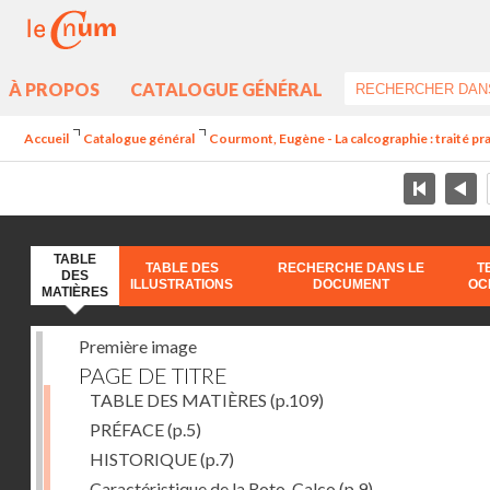
À PROPOS
CATALOGUE GÉNÉRAL
Accueil
Catalogue général
Courmont, Eugène - La calcographie : traité pra
TABLE
TABLE DES
RECHERCHE DANS LE
T
DES
ILLUSTRATIONS
DOCUMENT
OC
MATIÈRES
Première image
PAGE DE TITRE
TABLE DES MATIÈRES
(p.109)
PRÉFACE
(p.5)
HISTORIQUE
(p.7)
Caractéristique de la Roto-Calco
(p.9)