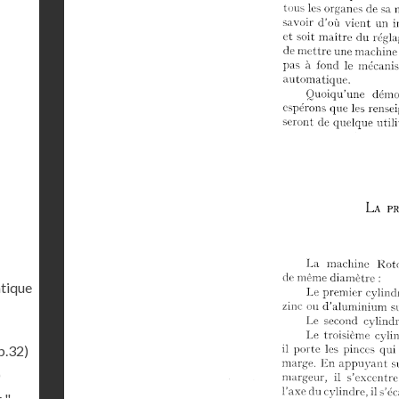
tique
p.32)
)
 "