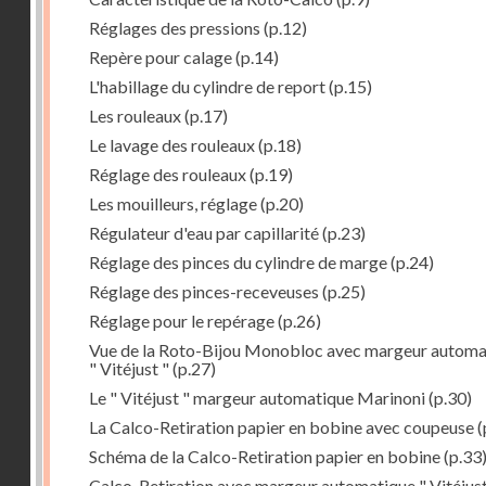
Réglages des pressions
(p.12)
Repère pour calage
(p.14)
L'habillage du cylindre de report
(p.15)
Les rouleaux
(p.17)
Le lavage des rouleaux
(p.18)
Réglage des rouleaux
(p.19)
Les mouilleurs, réglage
(p.20)
Régulateur d'eau par capillarité
(p.23)
Réglage des pinces du cylindre de marge
(p.24)
Réglage des pinces-receveuses
(p.25)
Réglage pour le repérage
(p.26)
Vue de la Roto-Bijou Monobloc avec margeur automa
" Vitéjust "
(p.27)
Le " Vitéjust " margeur automatique Marinoni
(p.30)
La Calco-Retiration papier en bobine avec coupeuse
(
Schéma de la Calco-Retiration papier en bobine
(p.33
Calco-Retiration avec margeur automatique " Vitéjust