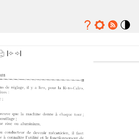
Mode
contraste
élévé