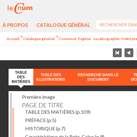
À PROPOS
CATALOGUE GÉNÉRAL
Accueil
Catalogue général
Courmont, Eugène - La calcographie : traité pra
TABLE
TABLE DES
RECHERCHE DANS LE
T
DES
ILLUSTRATIONS
DOCUMENT
OC
MATIÈRES
Première image
PAGE DE TITRE
TABLE DES MATIÈRES
(p.109)
PRÉFACE
(p.5)
HISTORIQUE
(p.7)
Caractéristique de la Roto-Calco
(p.9)