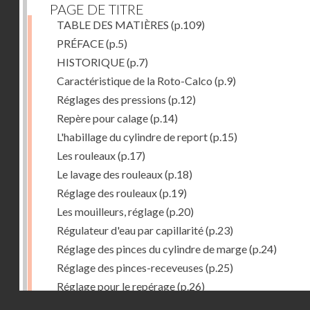
PAGE DE TITRE
TABLE DES MATIÈRES
(p.109)
PRÉFACE
(p.5)
HISTORIQUE
(p.7)
Caractéristique de la Roto-Calco
(p.9)
Réglages des pressions
(p.12)
Repère pour calage
(p.14)
L'habillage du cylindre de report
(p.15)
Les rouleaux
(p.17)
Le lavage des rouleaux
(p.18)
Réglage des rouleaux
(p.19)
Les mouilleurs, réglage
(p.20)
Régulateur d'eau par capillarité
(p.23)
Réglage des pinces du cylindre de marge
(p.24)
Réglage des pinces-receveuses
(p.25)
Réglage pour le repérage
(p.26)
Droits réservés - CNAM
Vue de la Roto-Bijou Monobloc avec margeur automa