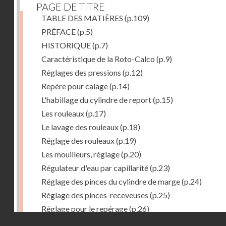
PAGE DE TITRE
TABLE DES MATIÈRES
(p.109)
PRÉFACE
(p.5)
HISTORIQUE
(p.7)
Caractéristique de la Roto-Calco
(p.9)
Réglages des pressions
(p.12)
Repère pour calage
(p.14)
L'habillage du cylindre de report
(p.15)
Les rouleaux
(p.17)
Le lavage des rouleaux
(p.18)
Réglage des rouleaux
(p.19)
Les mouilleurs, réglage
(p.20)
Régulateur d'eau par capillarité
(p.23)
Réglage des pinces du cylindre de marge
(p.24)
Réglage des pinces-receveuses
(p.25)
Réglage pour le repérage
(p.26)
Droits réservés - CNAM
Vue de la Roto-Bijou Monobloc avec margeur automa