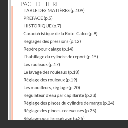
PAGE DE TITRE
TABLE DES MATIÈRES
(p.109)
PRÉFACE
(p.5)
HISTORIQUE
(p.7)
Caractéristique de la Roto-Calco
(p.9)
Réglages des pressions
(p.12)
Repère pour calage
(p.14)
L'habillage du cylindre de report
(p.15)
Les rouleaux
(p.17)
Le lavage des rouleaux
(p.18)
Réglage des rouleaux
(p.19)
Les mouilleurs, réglage
(p.20)
Régulateur d'eau par capillarité
(p.23)
Réglage des pinces du cylindre de marge
(p.24)
Réglage des pinces-receveuses
(p.25)
Réglage pour le repérage
(p.26)
Droits réservés - CNAM
Vue de la Roto-Bijou Monobloc avec margeur automa