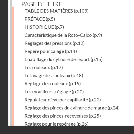
PAGE DE TITRE
TABLE DES MATIÈRES
(p.109)
PRÉFACE
(p.5)
HISTORIQUE
(p.7)
Caractéristique de la Roto-Calco
(p.9)
Réglages des pressions
(p.12)
Repère pour calage
(p.14)
L'habillage du cylindre de report
(p.15)
Les rouleaux
(p.17)
Le lavage des rouleaux
(p.18)
Réglage des rouleaux
(p.19)
Les mouilleurs, réglage
(p.20)
Régulateur d'eau par capillarité
(p.23)
Réglage des pinces du cylindre de marge
(p.24)
Réglage des pinces-receveuses
(p.25)
Réglage pour le repérage
(p.26)
Droits réservés - CNAM
Vue de la Roto-Bijou Monobloc avec margeur automa