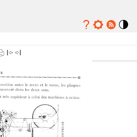
Mode
contraste
élévé