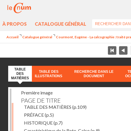
À PROPOS
CATALOGUE GÉNÉRAL
Accueil
Catalogue général
Courmont, Eugène - La calcographie : traité pra
TABLE
TABLE DES
RECHERCHE DANS LE
T
DES
ILLUSTRATIONS
DOCUMENT
OC
MATIÈRES
Première image
PAGE DE TITRE
TABLE DES MATIÈRES
(p.109)
PRÉFACE
(p.5)
HISTORIQUE
(p.7)
Caractéristique de la Roto-Calco
(p.9)