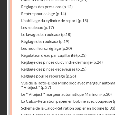
Réglages des pressions
(p.12)
Repère pour calage
(p.14)
L'habillage du cylindre de report
(p.15)
Les rouleaux
(p.17)
Le lavage des rouleaux
(p.18)
Réglage des rouleaux
(p.19)
Les mouilleurs, réglage
(p.20)
Régulateur d'eau par capillarité
(p.23)
Réglage des pinces du cylindre de marge
(p.24)
Réglage des pinces-receveuses
(p.25)
Réglage pour le repérage
(p.26)
Vue de la Roto-Bijou Monobloc avec margeur automa
" Vitéjust "
(p.27)
Le " Vitéjust " margeur automatique Marinoni
(p.30)
La Calco-Retiration papier en bobine avec coupeuse
(
Schéma de la Calco-Retiration papier en bobine
(p.33
Calco-Retiration avec margeur automatique " Vitéjust