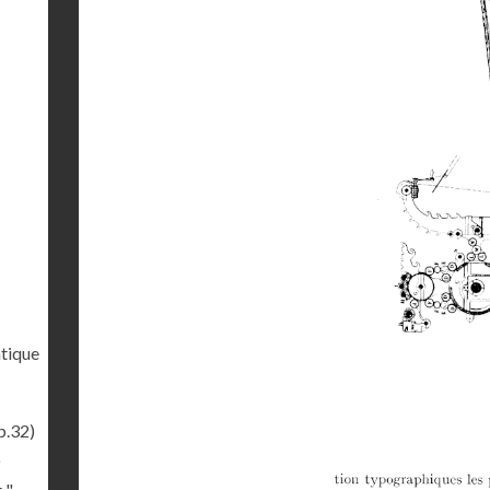
tique
p.32)
)
 "