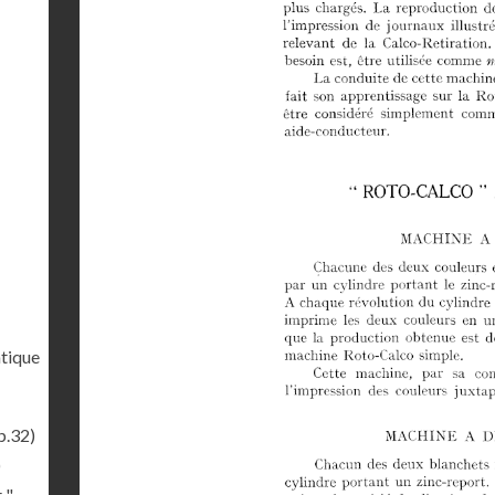
tique
p.32)
)
 "