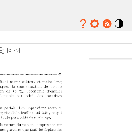
Mode
contraste
élévé