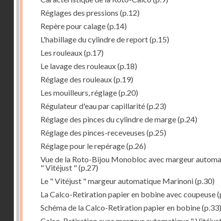
Réglages des pressions
(p.12)
Repère pour calage
(p.14)
L'habillage du cylindre de report
(p.15)
Les rouleaux
(p.17)
Le lavage des rouleaux
(p.18)
Réglage des rouleaux
(p.19)
Les mouilleurs, réglage
(p.20)
Régulateur d'eau par capillarité
(p.23)
Réglage des pinces du cylindre de marge
(p.24)
Réglage des pinces-receveuses
(p.25)
Réglage pour le repérage
(p.26)
Vue de la Roto-Bijou Monobloc avec margeur automa
" Vitéjust "
(p.27)
Le " Vitéjust " margeur automatique Marinoni
(p.30)
La Calco-Retiration papier en bobine avec coupeuse
(
Schéma de la Calco-Retiration papier en bobine
(p.33
Calco-Retiration avec margeur automatique " Vitéjust