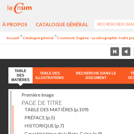
À PROPOS
CATALOGUE GÉNÉRAL
Accueil
Catalogue général
Courmont, Eugène - La calcographie : traité pra
TABLE
TABLE DES
RECHERCHE DANS LE
T
DES
ILLUSTRATIONS
DOCUMENT
OC
MATIÈRES
Première image
PAGE DE TITRE
TABLE DES MATIÈRES
(p.109)
PRÉFACE
(p.5)
HISTORIQUE
(p.7)
Caractéristique de la Roto-Calco
(p.9)