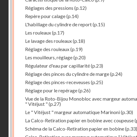
Réglages des pressions
(p.12)
Repère pour calage
(p.14)
L'habillage du cylindre de report
(p.15)
Les rouleaux
(p.17)
Le lavage des rouleaux
(p.18)
Réglage des rouleaux
(p.19)
Les mouilleurs, réglage
(p.20)
Régulateur d'eau par capillarité
(p.23)
Réglage des pinces du cylindre de marge
(p.24)
Réglage des pinces-receveuses
(p.25)
Réglage pour le repérage
(p.26)
Vue de la Roto-Bijou Monobloc avec margeur automa
" Vitéjust "
(p.27)
Le " Vitéjust " margeur automatique Marinoni
(p.30)
La Calco-Retiration papier en bobine avec coupeuse
(
Schéma de la Calco-Retiration papier en bobine
(p.33
Calco-Retiration avec margeur automatique " Vitéjust