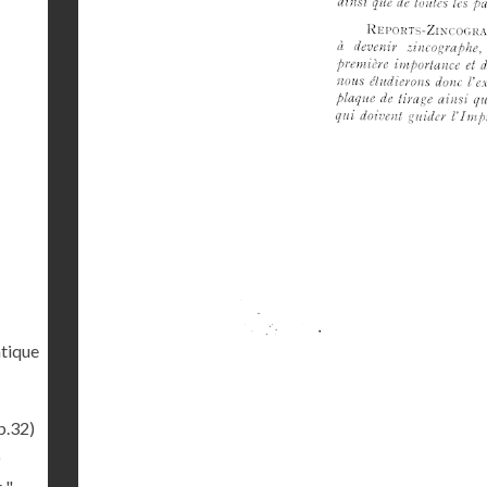
tique
p.32)
)
 "