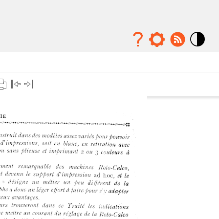
Mode
contraste
élévé