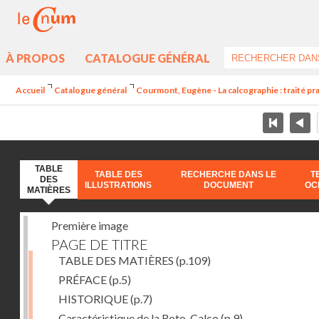
À PROPOS
CATALOGUE GÉNÉRAL
Accueil
Catalogue général
Courmont, Eugène - La calcographie : traité pra
TABLE
TABLE DES
RECHERCHE DANS LE
T
DES
ILLUSTRATIONS
DOCUMENT
OC
MATIÈRES
Première image
PAGE DE TITRE
TABLE DES MATIÈRES
(p.109)
PRÉFACE
(p.5)
HISTORIQUE
(p.7)
Caractéristique de la Roto-Calco
(p.9)