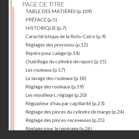
PAGE DE TITRE
TABLE DES MATIÈRES
(p.109)
PRÉFACE
(p.5)
HISTORIQUE
(p.7)
Caractéristique de la Roto-Calco
(p.9)
Réglages des pressions
(p.12)
Repère pour calage
(p.14)
L'habillage du cylindre de report
(p.15)
Les rouleaux
(p.17)
Le lavage des rouleaux
(p.18)
Réglage des rouleaux
(p.19)
Les mouilleurs, réglage
(p.20)
Régulateur d'eau par capillarité
(p.23)
Réglage des pinces du cylindre de marge
(p.24)
Réglage des pinces-receveuses
(p.25)
Réglage pour le repérage
(p.26)
Droits réservés - CNAM
Vue de la Roto-Bijou Monobloc avec margeur automa