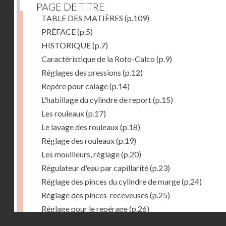
PAGE DE TITRE
TABLE DES MATIÈRES
(p.109)
PRÉFACE
(p.5)
HISTORIQUE
(p.7)
Caractéristique de la Roto-Calco
(p.9)
Réglages des pressions
(p.12)
Repère pour calage
(p.14)
L'habillage du cylindre de report
(p.15)
Les rouleaux
(p.17)
Le lavage des rouleaux
(p.18)
Réglage des rouleaux
(p.19)
Les mouilleurs, réglage
(p.20)
Régulateur d'eau par capillarité
(p.23)
Réglage des pinces du cylindre de marge
(p.24)
Réglage des pinces-receveuses
(p.25)
Réglage pour le repérage
(p.26)
Droits réservés - CNAM
Vue de la Roto-Bijou Monobloc avec margeur automa