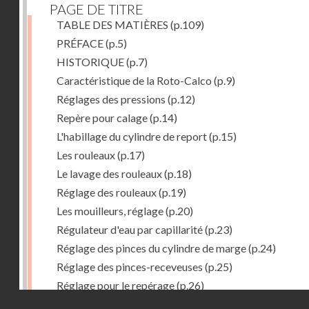
PAGE DE TITRE
TABLE DES MATIÈRES
(p.109)
PRÉFACE
(p.5)
HISTORIQUE
(p.7)
Caractéristique de la Roto-Calco
(p.9)
Réglages des pressions
(p.12)
Repère pour calage
(p.14)
L'habillage du cylindre de report
(p.15)
Les rouleaux
(p.17)
Le lavage des rouleaux
(p.18)
Réglage des rouleaux
(p.19)
Les mouilleurs, réglage
(p.20)
Régulateur d'eau par capillarité
(p.23)
Réglage des pinces du cylindre de marge
(p.24)
Réglage des pinces-receveuses
(p.25)
Réglage pour le repérage
(p.26)
Droits réservés - CNAM
Vue de la Roto-Bijou Monobloc avec margeur automa