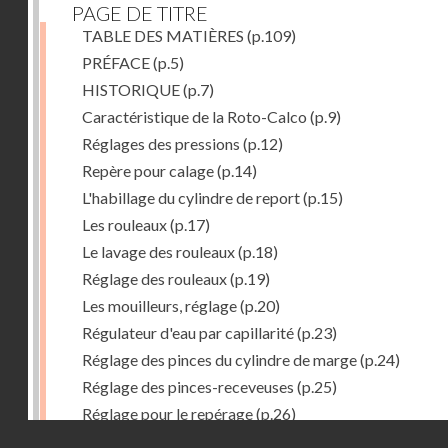
PAGE DE TITRE
TABLE DES MATIÈRES
(p.109)
PRÉFACE
(p.5)
HISTORIQUE
(p.7)
Caractéristique de la Roto-Calco
(p.9)
Réglages des pressions
(p.12)
Repère pour calage
(p.14)
L'habillage du cylindre de report
(p.15)
Les rouleaux
(p.17)
Le lavage des rouleaux
(p.18)
Réglage des rouleaux
(p.19)
Les mouilleurs, réglage
(p.20)
Régulateur d'eau par capillarité
(p.23)
Réglage des pinces du cylindre de marge
(p.24)
Réglage des pinces-receveuses
(p.25)
Réglage pour le repérage
(p.26)
Droits réservés - CNAM
Vue de la Roto-Bijou Monobloc avec margeur automa