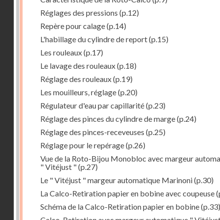
Réglages des pressions
(p.12)
Repère pour calage
(p.14)
L'habillage du cylindre de report
(p.15)
Les rouleaux
(p.17)
Le lavage des rouleaux
(p.18)
Réglage des rouleaux
(p.19)
Les mouilleurs, réglage
(p.20)
Régulateur d'eau par capillarité
(p.23)
Réglage des pinces du cylindre de marge
(p.24)
Réglage des pinces-receveuses
(p.25)
Réglage pour le repérage
(p.26)
Vue de la Roto-Bijou Monobloc avec margeur automa
" Vitéjust "
(p.27)
Le " Vitéjust " margeur automatique Marinoni
(p.30)
La Calco-Retiration papier en bobine avec coupeuse
(
Schéma de la Calco-Retiration papier en bobine
(p.33
Calco-Retiration avec margeur automatique " Vitéjust