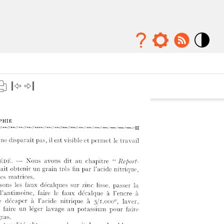
Mode
contraste
élévé