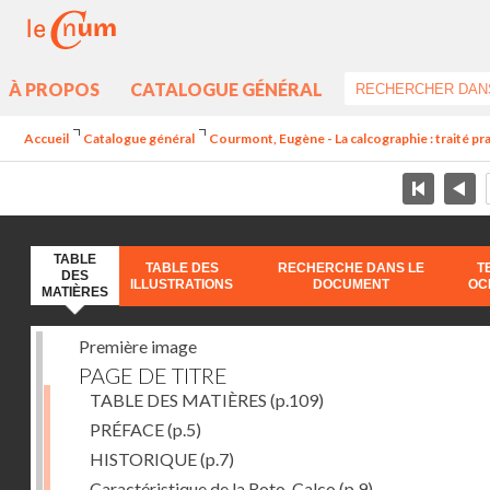
À PROPOS
CATALOGUE GÉNÉRAL
Accueil
Catalogue général
Courmont, Eugène - La calcographie : traité pra
TABLE
TABLE DES
RECHERCHE DANS LE
T
DES
ILLUSTRATIONS
DOCUMENT
OC
MATIÈRES
Première image
PAGE DE TITRE
TABLE DES MATIÈRES
(p.109)
PRÉFACE
(p.5)
HISTORIQUE
(p.7)
Caractéristique de la Roto-Calco
(p.9)