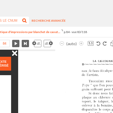
RECHERCHE AVANCÉE
tique d'impressions par blanchet de caout...
p.84 - vue 83/118
(auto)
EXTE
ÉRISÉ