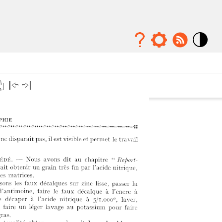
Mode
contraste
élévé