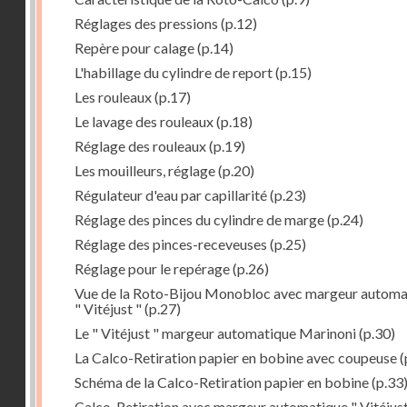
Réglages des pressions
(p.12)
Repère pour calage
(p.14)
L'habillage du cylindre de report
(p.15)
Les rouleaux
(p.17)
Le lavage des rouleaux
(p.18)
Réglage des rouleaux
(p.19)
Les mouilleurs, réglage
(p.20)
Régulateur d'eau par capillarité
(p.23)
Réglage des pinces du cylindre de marge
(p.24)
Réglage des pinces-receveuses
(p.25)
Réglage pour le repérage
(p.26)
Vue de la Roto-Bijou Monobloc avec margeur automa
" Vitéjust "
(p.27)
Le " Vitéjust " margeur automatique Marinoni
(p.30)
La Calco-Retiration papier en bobine avec coupeuse
(
Schéma de la Calco-Retiration papier en bobine
(p.33
Calco-Retiration avec margeur automatique " Vitéjust