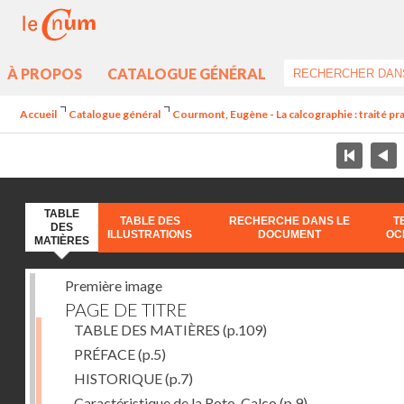
À PROPOS
CATALOGUE GÉNÉRAL
Accueil
Catalogue général
Courmont, Eugène - La calcographie : traité pra
TABLE
TABLE DES
RECHERCHE DANS LE
T
DES
ILLUSTRATIONS
DOCUMENT
OC
MATIÈRES
Première image
PAGE DE TITRE
TABLE DES MATIÈRES
(p.109)
PRÉFACE
(p.5)
HISTORIQUE
(p.7)
Caractéristique de la Roto-Calco
(p.9)