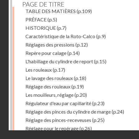
PAGE DE TITRE
TABLE DES MATIÈRES
(p.109)
PRÉFACE
(p.5)
HISTORIQUE
(p.7)
Caractéristique de la Roto-Calco
(p.9)
Réglages des pressions
(p.12)
Repère pour calage
(p.14)
L'habillage du cylindre de report
(p.15)
Les rouleaux
(p.17)
Le lavage des rouleaux
(p.18)
Réglage des rouleaux
(p.19)
Les mouilleurs, réglage
(p.20)
Régulateur d'eau par capillarité
(p.23)
Réglage des pinces du cylindre de marge
(p.24)
Réglage des pinces-receveuses
(p.25)
Réglage pour le repérage
(p.26)
Droits réservés - CNAM
Vue de la Roto-Bijou Monobloc avec margeur automa