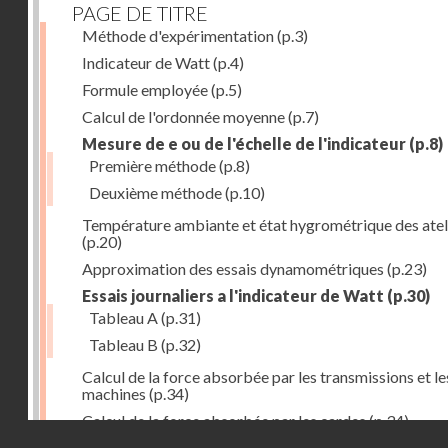
PAGE DE TITRE
Méthode d'expérimentation
(p.3)
Indicateur de Watt
(p.4)
Formule employée
(p.5)
Calcul de l'ordonnée moyenne
(p.7)
Mesure de e ou de l'échelle de l'indicateur
(p.8)
Première méthode
(p.8)
Deuxième méthode
(p.10)
Température ambiante et état hygrométrique des atel
(p.20)
Approximation des essais dynamométriques
(p.23)
Essais journaliers a l'indicateur de Watt
(p.30)
Tableau A
(p.31)
Tableau B
(p.32)
Calcul de la force absorbée par les transmissions et le
machines
(p.34)
Calcul de la force absorbée par les cardes
(p.34)
Droits réservés - CNAM
Calcul de la force employée par les etirages et étaleus