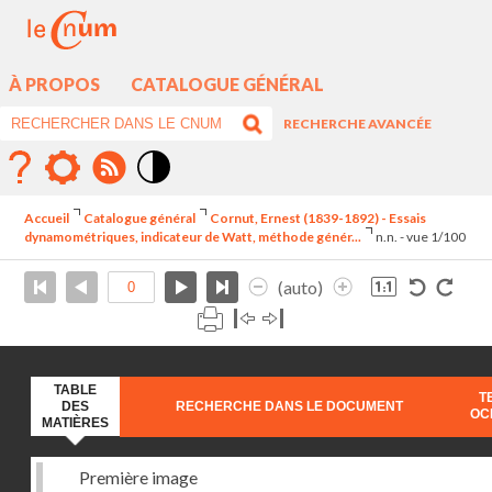
À PROPOS
CATALOGUE GÉNÉRAL
RECHERCHE AVANCÉE
Mode
contraste
Accueil
Catalogue général
Cornut, Ernest (1839-1892) - Essais
élévé
dynamométriques, indicateur de Watt, méthode génér...
n.n. - vue 1/100
(auto)
TABLE
T
DES
RECHERCHE DANS LE DOCUMENT
OC
MATIÈRES
Première image