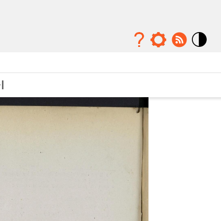
Mode
contraste
élévé