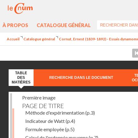
À PROPOS
CATALOGUE GÉNÉRAL
Accueil
Catalogue général
Cornut, Ernest (1839-1892) - Essais dynamomét
TABLE
T
DES
RECHERCHE DANS LE DOCUMENT
OC
MATIÈRES
Première image
PAGE DE TITRE
Méthode d'expérimentation
(p.3)
Indicateur de Watt
(p.4)
Formule employée
(p.5)
Calcul de l'ordonnée moyenne
(p.7)