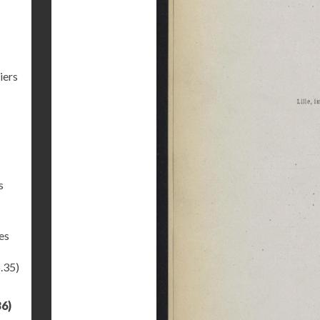
iers
s
es
.35)
36)