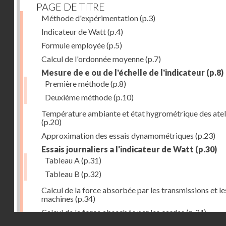
PAGE DE TITRE
Méthode d'expérimentation
(p.3)
Indicateur de Watt
(p.4)
Formule employée
(p.5)
Calcul de l'ordonnée moyenne
(p.7)
Mesure de e ou de l'échelle de l'indicateur
(p.8)
Première méthode
(p.8)
Deuxième méthode
(p.10)
Température ambiante et état hygrométrique des atel
(p.20)
Approximation des essais dynamométriques
(p.23)
Essais journaliers a l'indicateur de Watt
(p.30)
Tableau A
(p.31)
Tableau B
(p.32)
Calcul de la force absorbée par les transmissions et le
machines
(p.34)
Calcul de la force absorbée par les cardes
(p.34)
Droits réservés - CNAM
Calcul de la force employée par les etirages et étaleus